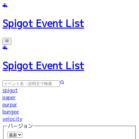
Spigot Event List
Spigot Event List
spigot
paper
purpur
bungee
velocity
バージョン