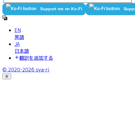
Support me on Ko-Fi
Suppo
EN
英語
JA
日本語
翻訳を追加する
© 2020-
2026
sya-ri