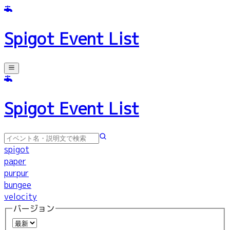
Spigot Event List
Spigot Event List
spigot
paper
purpur
bungee
velocity
バージョン