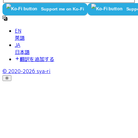
Support me on Ko-Fi
Suppo
EN
英語
JA
日本語
翻訳を追加する
© 2020-
2026
sya-ri